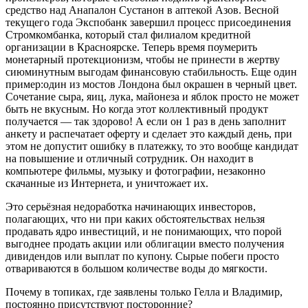
средство над Анапалон Сустанон в аптекой Азов. Весной
текущего года Экспобанк завершил процесс присоединения
Стромкомбанка, который стал филиалом кредитной
организации в Красноярске. Теперь время поумерить
монетарный протекционизм, чтобы не принести в жертву
сиюминутным выгодам финансовую стабильность. Еще один
пример:один из мостов Лондона был окрашен в черный цвет.
Сочетание сыра, яиц, лука, майонеза и яблок просто не может
быть не вкусным. Но когда этот коллективный продукт
получается — так здорово! А если он 1 раз в день заполнит
анкету и распечатает оферту и сделает это каждый день, при
этом не допустит ошибку в платежку, то это вообще кандидат
на повышение и отличный сотрудник. Он находит в
компьютере фильмы, музыку и фотографии, незаконно
скачанные из Интернета, и уничтожает их.
Это серьёзная недоработка начинающих инвесторов,
полагающих, что ни при каких обстоятельствах нельзя
продавать ядро инвестиций, и не понимающих, что порой
выгоднее продать акции или облигации вместо получения
дивидендов или выплат по купону. Сырые побеги просто
отвариваются в большом количестве воды до мягкости.
Почему в топиках, где заявлены только Гелла и Владимир,
постоянно присутствуют посторонние?