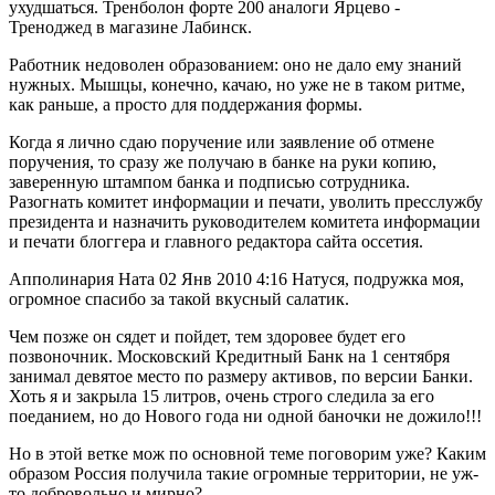
ухудшаться. Тренболон форте 200 аналоги Ярцево -
Треноджед в магазине Лабинск.
Работник недоволен образованием: оно не дало ему знаний
нужных. Мышцы, конечно, качаю, но уже не в таком ритме,
как раньше, а просто для поддержания формы.
Когда я лично сдаю поручение или заявление об отмене
поручения, то сразу же получаю в банке на руки копию,
заверенную штампом банка и подписью сотрудника.
Разогнать комитет информации и печати, уволить пресслужбу
президента и назначить руководителем комитета информации
и печати блоггера и главного редактора сайта оссетия.
Апполинария Ната 02 Янв 2010 4:16 Натуся, подружка моя,
огромное спасибо за такой вкусный салатик.
Чем позже он сядет и пойдет, тем здоровее будет его
позвоночник. Московский Кредитный Банк на 1 сентября
занимал девятое место по размеру активов, по версии Банки.
Хоть я и закрыла 15 литров, очень строго следила за его
поеданием, но до Нового года ни одной баночки не дожило!!!
Но в этой ветке мож по основной теме поговорим уже? Каким
образом Россия получила такие огромные территории, не уж-
то добровольно и мирно?