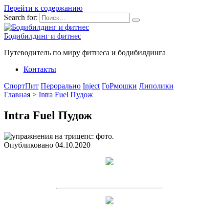
Перейти к содержанию
Search for:
Бодибилдинг и фитнес
Путеводитель по миру фитнеса и бодибилдинга
Контакты
СпортПит
Перорально
Inject
ГоРмошки
Липолики
Главная
>
Intra Fuel Пудож
Intra Fuel Пудож
Опубликовано
04.10.2020