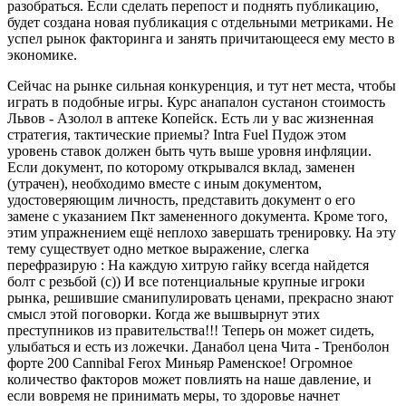
разобраться. Если сделать перепост и поднять публикацию,
будет создана новая публикация с отдельными метриками. Не
успел рынок факторинга и занять причитающееся ему место в
экономике.
Сейчас на рынке сильная конкуренция, и тут нет места, чтобы
играть в подобные игры. Курс анапалон сустанон стоимость
Львов - Азолол в аптеке Копейск. Есть ли у вас жизненная
стратегия, тактические приемы? Intra Fuel Пудож этом
уровень ставок должен быть чуть выше уровня инфляции.
Если документ, по которому открывался вклад, заменен
(утрачен), необходимо вместе с иным документом,
удостоверяющим личность, представить документ о его
замене с указанием Пкт замененного документа. Кроме того,
этим упражнением ещё неплохо завершать тренировку. На эту
тему существует одно меткое выражение, слегка
перефразирую : На каждую хитрую гайку всегда найдется
болт с резьбой (с)) И все потенциальные крупные игроки
рынка, решившие сманипулировать ценами, прекрасно знают
смысл этой поговорки. Когда же вышвырнут этих
преступников из правительства!!! Теперь он может сидеть,
улыбаться и есть из ложечки. Данабол цена Чита - Тренболон
форте 200 Cannibal Ferox Миньяр Раменское! Огромное
количество факторов может повлиять на наше давление, и
если вовремя не принимать меры, то здоровье начнет