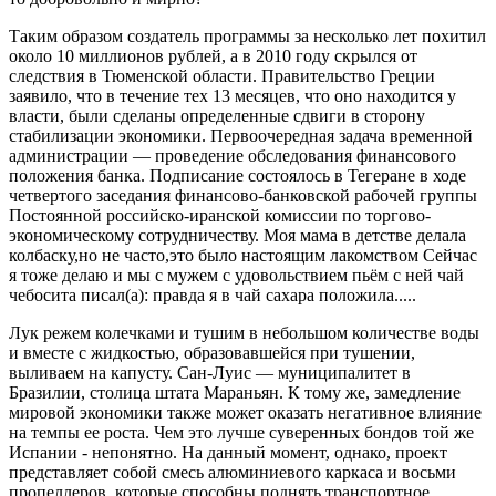
Таким образом создатель программы за несколько лет похитил
около 10 миллионов рублей, а в 2010 году скрылся от
следствия в Тюменской области. Правительство Греции
заявило, что в течение тех 13 месяцев, что оно находится у
власти, были сделаны определенные сдвиги в сторону
стабилизации экономики. Первоочередная задача временной
администрации — проведение обследования финансового
положения банка. Подписание состоялось в Тегеране в ходе
четвертого заседания финансово-банковской рабочей группы
Постоянной российско-иранской комиссии по торгово-
экономическому сотрудничеству. Моя мама в детстве делала
колбаску,но не часто,это было настоящим лакомством Сейчас
я тоже делаю и мы с мужем с удовольствием пьём с ней чай
чебосита писал(а): правда я в чай сахара положила.....
Лук режем колечками и тушим в небольшом количестве воды
и вместе с жидкостью, образовавшейся при тушении,
выливаем на капусту. Сан-Луис — муниципалитет в
Бразилии, столица штата Мараньян. К тому же, замедление
мировой экономики также может оказать негативное влияние
на темпы ее роста. Чем это лучше суверенных бондов той же
Испании - непонятно. На данный момент, однако, проект
представляет собой смесь алюминиевого каркаса и восьми
пропеллеров, которые способны поднять транспортное