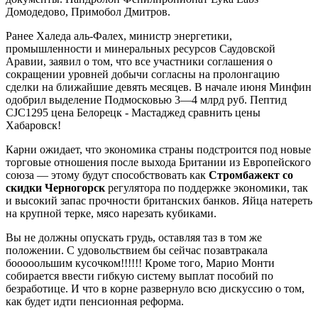
Домодедово, Примобол Дмитров.
Ранее Халеда аль-Фалех, министр энергетики,
промышленности и минеральных ресурсов Саудовской
Аравии, заявил о том, что все участники соглашения о
сокращении уровней добычи согласны на пролонгацию
сделки на ближайшие девять месяцев. В начале июня Минфин
одобрил выделение Подмосковью 3—4 млрд руб. Пептид
CJC1295 цена Белорецк - Мастаджед сравнить цены
Хабаровск!
Карни ожидает, что экономика страны подстроится под новые
торговые отношения после выхода Британии из Европейского
союза — этому будут способствовать как
Стромбажект со
скидки Черногорск
регулятора по поддержке экономики, так
и высокий запас прочности британских банков. Яйца натереть
на крупной терке, мясо нарезать кубиками.
Вы не должны опускать грудь, оставляя таз в том же
положении. С удовольствием бы сейчас позавтракала
бооооольшим кусочком!!!!!! Кроме того, Марио Монти
собирается ввести гибкую систему выплат пособий по
безработице. И что в корне развернуло всю дискуссию о том,
как будет идти пенсионная реформа.