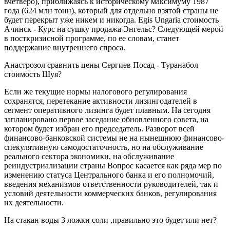
вчетверо), приближаясь к историческому максимуму 1987
года (624 млн тонн), который для отдельно взятой страны не
будет перекрыт уже никем и никогда. Egis Ungaria стоимость
Ачинск - Курс на сушку продажа Энгельс? Следующей мерой
в посткризисной программе, по ее словам, станет
поддержание внутреннего спроса.
Анастрозол сравнить цены Сергиев Посад - Туранабол
стоимость Шуя?
Если же текущие нормы налогового регулирования
сохранятся, перетекание активности лизингодателей в
сегмент оперативного лизинга будет плавным. На сегодня
запланировано первое заседание обновленного совета, на
котором будет избран его председатель. Разворот всей
финансово-банковской системы не на нынешнюю финансово-
спекулятивную самодостаточность, но на обслуживание
реального сектора экономики, на обслуживание
реиндустриализации страны Вопрос касается как ряда мер по
изменению статуса Центрального банка и его полномочий,
введения механизмов ответственности руководителей, так и
условий деятельности коммерческих банков, регулирования
их деятельности.
На стакан воды 3 ложки соли ,правильно это будет или нет?