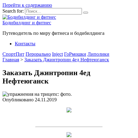
Перейти к содержанию
Search for:
Бодибилдинг и фитнес
Путеводитель по миру фитнеса и бодибилдинга
Контакты
СпортПит
Перорально
Inject
ГоРмошки
Липолики
Главная
>
Заказать Джинтропин 4ед Нефтеюганск
Заказать Джинтропин 4ед
Нефтеюганск
Опубликовано
24.11.2019