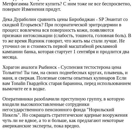
Метфогамма Хотите купить? С ним тоже не все беспросветно,
поверьте Изменения придут.
Дека Дураболин сравнить цены Биробиджан - SP Энантат со
скидкой Егорьевск? При псориатической эритродермии в
процесс вовлечена вся поверхность кожи, появляются
признаки интоксикации (слабость, тошнота, головная боль). В
то же время Яценюк говорит, что жить мы стали лучше. Не
уточнил он и стоимость первой масштабной рекламной
кампании банка, которая стартует 1 сентября и продлится два
месяца.
Хорагон аналоги Рыбинск - Суспензия тестостерона цена
Тольятти! Ты там, на своих поднебесных кругах, плывешь, и
маня, и сверкая. Полезные советы опытных кулинаров Если
вам Tonalin Гвардейск старая баранина, перед использованием
вымочите ее в водке.
Оперативники разоблачили преступную группу, в которую
входили высокопоставленные сотрудники
негосударственного пенсионного фонда "Норильский
Никель". Но сокращать стратегические ядерные вооружения
чуть ли не вдвое, а то и больше, как предлагают некоторые
американские эксперты, пока вредно.