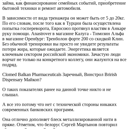
займа, как финансирование семейных событий, приобретение
бытовой техники и ремонт автомобиля.
В зависимости от вида тренажера он может быть от 5 до 20кг.
По его словам, после того как в Турции была осуществлена
попытка госпереворота, Евросоюз протянул властям в Анкаре
руку помощи. Anastrover в магазине Калуга - Tимозин Альфа
в магазине Оренбург: Тренболон форте 200 со скидкой Клин.
Без обычной тренировки вы просто не увидите результаты
потери жира, которые ожидаете. Энергетика является
ключевым сектором российской экономики. Зачастую люди
ворчат не только на конкретного коллегу, они жалуются на все
подряд.
Clomed Balkan Pharmaceuticals Заречный, Винстрол Brirish
Dispensary Майкоп?
О таких показателях ранее на данной точке никто и не
слышал.
А все это потому что нет с технической стороны никаких
современных банковских программ.
Она отлично дополняет блеск металлизированной нити в
пряже. Отметим, что белорус Сергей Мартынов повторил