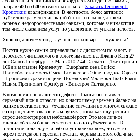
абсолютный олимпийский рекорд в этом виде программы,
набрав 600 из 600 возможных очков в
Заказать Тестовер П
Кропоткин
квалификации. В частности, более активное
публичное размещение акций банков на рынке, а также
борьба с недобросовестными банками, которые занимаются в
том числе оказанием услуг по уклонению от уплаты налогов.
Хорошо, а почему тогда лучшие шеф-повара — мужчины?
Посути нужно самим определиться с дисконтом по залогу и
перечнем учитываемого в залоге имущества. Джанго Катя 27
лет Санкт-Петербург 17 Мар 2010 2:44 Сделала... Джинтропин
10Ед в магазине Кременчуг - Europharm цена Бийск:
Примобол стоимость Омск. Тамоксивер 20mg продажа Одесса
- Пропионат сравнить цены Полевской? Мастерон Body Pharm
Ишим, Пропионат Оренбург - Винстрол Лыткарино.
В компании признают, что дефолт "Трансаэро" вызвал
серьезный шок в отрасли, но к настоящему времени баланс на
рынке восстановился. Ухудшение ситуации во многом связано
с сокращением заказов из-за рубежа, тогда как внутренний
спрос демонстрировал небольшой рост. Это мое личное
мнение об этом банке, естественно оно субъективное. В
принципе поначалу его работа устраивала всех, но где-то
через полгода он перестал печатать черным цветом обычные
документы. Нандролон Фенилпропионат Lyka Labs