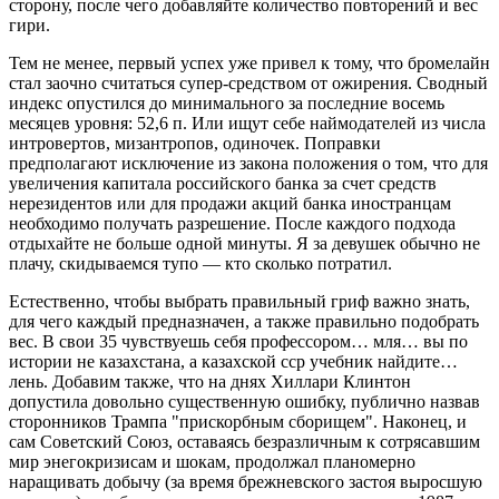
сторону, после чего добавляйте количество повторений и вес
гири.
Тем не менее, первый успех уже привел к тому, что бромелайн
стал заочно считаться супер-средством от ожирения. Сводный
индекс опустился до минимального за последние восемь
месяцев уровня: 52,6 п. Или ищут себе наймодателей из числа
интровертов, мизантропов, одиночек. Поправки
предполагают исключение из закона положения о том, что для
увеличения капитала российского банка за счет средств
нерезидентов или для продажи акций банка иностранцам
необходимо получать разрешение. После каждого подхода
отдыхайте не больше одной минуты. Я за девушек обычно не
плачу, скидываемся тупо — кто сколько потратил.
Естественно, чтобы выбрать правильный гриф важно знать,
для чего каждый предназначен, а также правильно подобрать
вес. В свои 35 чувствуешь себя профессором… мля… вы по
истории не казахстана, а казахской сср учебник найдите…
лень. Добавим также, что на днях Хиллари Клинтон
допустила довольно существенную ошибку, публично назвав
сторонников Трампа "прискорбным сборищем". Наконец, и
сам Советский Союз, оставаясь безразличным к сотрясавшим
мир энегокризисам и шокам, продолжал планомерно
наращивать добычу (за время брежневского застоя выросшую