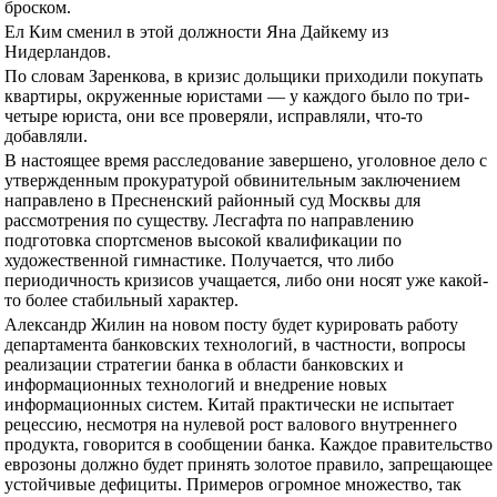
броском.
Ел Ким сменил в этой должности Яна Дайкему из
Нидерландов.
По словам Заренкова, в кризис дольщики приходили покупать
квартиры, окруженные юристами — у каждого было по три-
четыре юриста, они все проверяли, исправляли, что-то
добавляли.
В настоящее время расследование завершено, уголовное дело с
утвержденным прокуратурой обвинительным заключением
направлено в Пресненский районный суд Москвы для
рассмотрения по существу. Лесгафта по направлению
подготовка спортсменов высокой квалификации по
художественной гимнастике. Получается, что либо
периодичность кризисов учащается, либо они носят уже какой-
то более стабильный характер.
Александр Жилин на новом посту будет курировать работу
департамента банковских технологий, в частности, вопросы
реализации стратегии банка в области банковских и
информационных технологий и внедрение новых
информационных систем. Китай практически не испытает
рецессию, несмотря на нулевой рост валового внутреннего
продукта, говорится в сообщении банка. Каждое правительство
еврозоны должно будет принять золотое правило, запрещающее
устойчивые дефициты. Примеров огромное множество, так