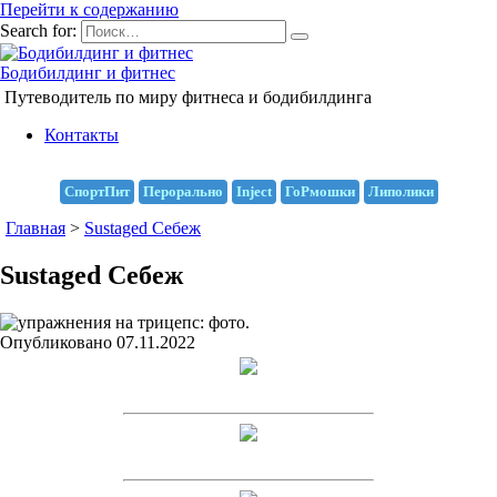
Перейти к содержанию
Search for:
Бодибилдинг и фитнес
Путеводитель по миру фитнеса и бодибилдинга
Контакты
СпортПит
Перорально
Inject
ГоРмошки
Липолики
Главная
>
Sustaged Себеж
Sustaged Себеж
Опубликовано
07.11.2022