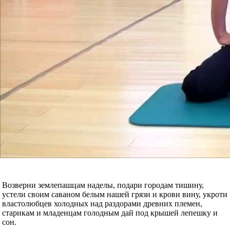
Возверни землепашцам наделы, подари городам тишину,
устели своим саваном белым нашей грязи и крови вину, укроти
властолюбцев холодных над раздорами древних племен,
старикам и младенцам голодным дай под крышей лепешку и
сон.