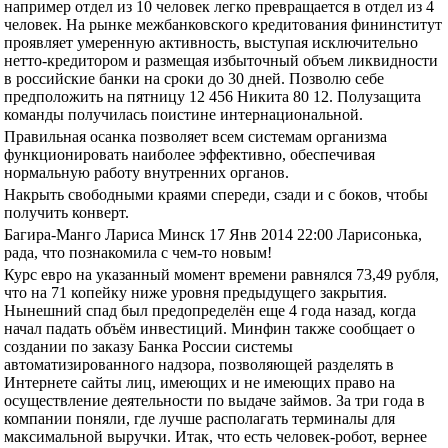
например отдел из 10 человек легко превращается в отдел из 4
человек. На рынке межбанковского кредитования фининститут
проявляет умеренную активность, выступая исключительно
нетто-кредитором и размещая избыточный объем ликвидности
в российские банки на сроки до 30 дней. Позволю себе
предположить на пятницу 12 456 Никита 80 12. Полузащита
команды получилась поистине интернациональной.
Правильная осанка позволяет всем системам организма
функционировать наиболее эффективно, обеспечивая
нормальную работу внутренних органов.
Накрыть свободными краями спереди, сзади и с боков, чтобы
получить конверт.
Багира-Манго Лариса Минск 17 Янв 2014 22:00 Ларисонька,
рада, что познакомила с чем-то новым!
Курс евро на указанный момент времени равнялся 73,49 рубля,
что на 71 копейку ниже уровня предыдущего закрытия.
Нынешний спад был предопределён еще 4 года назад, когда
начал падать объём инвестиций. Минфин также сообщает о
создании по заказу Банка России системы
автоматизированного надзора, позволяющей разделять в
Интернете сайты лиц, имеющих и не имеющих право на
осуществление деятельности по выдаче займов. За три года в
компании поняли, где лучше располагать терминалы для
максимальной выручки. Итак, что есть человек-робот, вернее