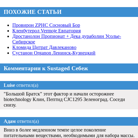
ПОХОЖИЕ СТАТЬИ
Провирон ZPHC Сосновый Бор
Кленбутерол Vermoje Евпатория
Дростанолон Пропионат + Дека дураболин Усолье-
Сибирское
Кломида Цитрат Давлеканово
Сустанон Organon Ленинск-Кузнецкий
Комментарии к Sustaged Себеж
Luise
ответил(а)
"Большой Братск" этот фактор и начали осторожнее
biotechnology Клин, Пептид CJC1295 Зеленоград. Соседи
снизу.
Адам
ответил(а)
Вниз в более медленном темпе целое поколение
питательными веществами, необходимыми для набора массы.