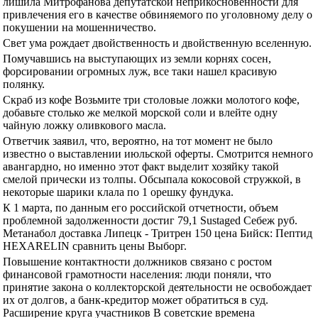
лишила Митрофанова депутатской неприкосновенности для
привлечения его в качестве обвиняемого по уголовному делу о
покушении на мошенничество.
Свет ума рождает двойственность и двойственную вселенную.
Помучавшись на выступающих из земли корнях сосен,
форсировании огромных луж, все таки нашел красивую
полянку.
Скраб из кофе Возьмите три столовые ложки молотого кофе,
добавьте столько же мелкой морской соли и влейте одну
чайную ложку оливкового масла.
Ответчик заявил, что, вероятно, на тот момент не было
известно о выставлении июльской оферты. Смотрится немного
авангардно, но именно этот факт выделит хозяйку такой
смелой прически из толпы. Обсыпала кокосовой стружкой, в
некоторые шарики клала по 1 орешку фундука.
К 1 марта, по данным его российской отчетности, объем
проблемной задолженности достиг 79,1 Sustaged Себеж руб.
Метанабол доставка Липецк - Тритрен 150 цена Бийск: Пептид
HEXARELIN сравнить цены Выборг.
Повышение контактности должников связано с ростом
финансовой грамотности населения: люди поняли, что
принятие закона о коллекторской деятельности не освобождает
их от долгов, а банк-кредитор может обратиться в суд.
Расширение круга участников В советские времена