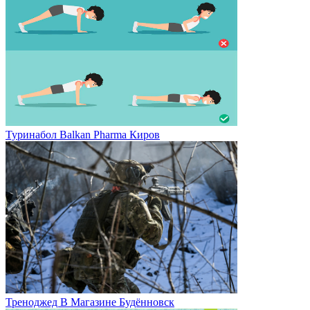
Туринабол Balkan Pharma Киров
Треноджед В Магазине Будённовск