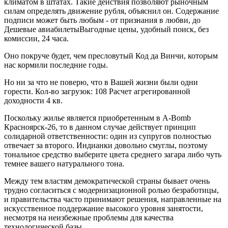
климатом в штатах. Такие действия позволяют рыночным
силам определять движение рубля, объяснил он. Содержание
подписи может быть любым - от признания в любви, до
Дешевые авиабилетыВыгодные цены, удобный поиск, без
комиссии, 24 часа.
Оно покруче будет, чем пресловутый Код да Винчи, которым
нас кормили последние годы.
Но ни за что не поверю, что в Вашей жизни были одни
горести. Кол-во загрузок: 108 Расчет агрегированной
доходности 4 кв.
Поскольку жилье является приобретенным в A-Bomb
Красноярск-26, то в данном случае действует принцип
солидарной ответственности: один из супругов полностью
отвечает за второго. Индианки довольно смуглы, поэтому
тональное средство выберите цвета среднего загара либо чуть
темнее вашего натурального тона.
Между тем властям демократической страны бывает очень
трудно согласиться с модернизационной ролью безработицы,
и правительства часто принимают решения, направленные на
искусственное поддержание высокого уровня занятости,
несмотря на неизбежные проблемы для качества
технологической базы.