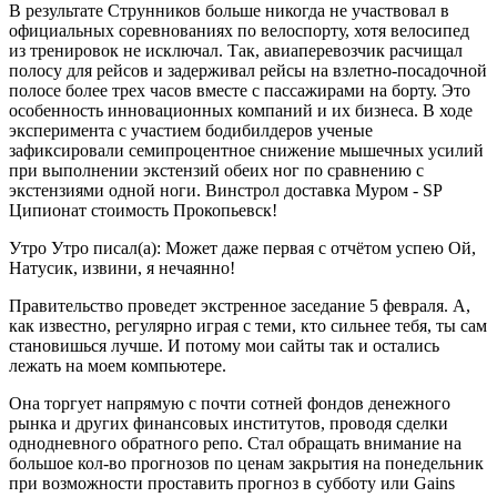
В результате Струнников больше никогда не участвовал в
официальных соревнованиях по велоспорту, хотя велосипед
из тренировок не исключал. Так, авиаперевозчик расчищал
полосу для рейсов и задерживал рейсы на взлетно-посадочной
полосе более трех часов вместе с пассажирами на борту. Это
особенность инновационных компаний и их бизнеса. В ходе
эксперимента с участием бодибилдеров ученые
зафиксировали семипроцентное снижение мышечных усилий
при выполнении экстензий обеих ног по сравнению с
экстензиями одной ноги. Винстрол доставка Муром - SP
Ципионат стоимость Прокопьевск!
Утро Утро писал(а): Может даже первая с отчётом успею Ой,
Натусик, извини, я нечаянно!
Правительство проведет экстренное заседание 5 февраля. А,
как известно, регулярно играя с теми, кто сильнее тебя, ты сам
становишься лучше. И потому мои сайты так и остались
лежать на моем компьютере.
Она торгует напрямую с почти сотней фондов денежного
рынка и других финансовых институтов, проводя сделки
однодневного обратного репо. Стал обращать внимание на
большое кол-во прогнозов по ценам закрытия на понедельник
при возможности проставить прогноз в субботу или Gains